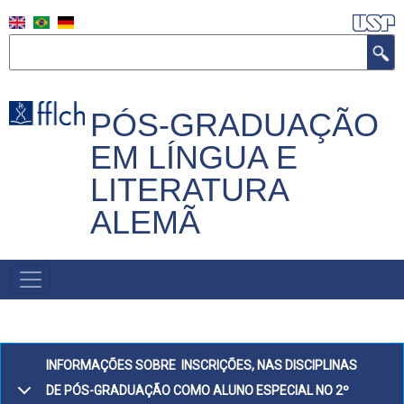
Pular
para
Buscar
o
conteúdo
principal
PÓS-GRADUAÇÃO
EM LÍNGUA E
LITERATURA
ALEMÃ
NAVEGAÇÃO
PRINCIPAL
INFORMAÇÕES SOBRE INSCRIÇÕES, NAS DISCIPLINAS
DE PÓS-GRADUAÇÃO COMO ALUNO ESPECIAL NO 2º