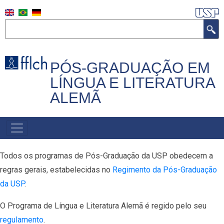
Skip
to
Search
main
content
PÓS-GRADUAÇÃO EM
LÍNGUA E LITERATURA
ALEMÃ
MAIN
NAVIGATION
Todos os programas de Pós-Graduação da USP obedecem a
regras gerais, estabelecidas no
Regimento da Pós-Graduação
da USP
.
O Programa de Língua e Literatura Alemã é regido pelo seu
regulamento
.