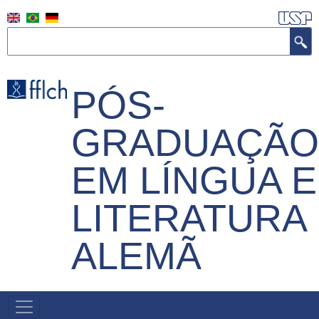
Skip
to
Search
main
content
PÓS-
GRADUAÇÃO
EM LÍNGUA E
LITERATURA
ALEMÃ
MAIN