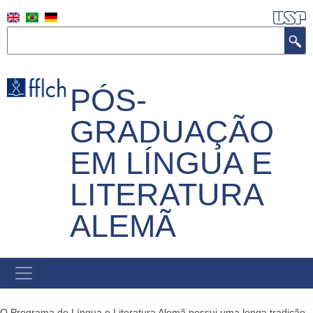
Direkt
zum
Suche
Inhalt
PÓS-
GRADUAÇÃO
EM LÍNGUA E
LITERATURA
ALEMÃ
HAUPTNAVIGATION
O Programa de Língua e Literatura Alemã possui uma longa tradição